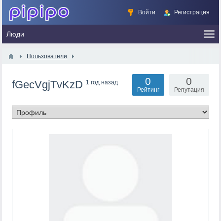
Войти
Регистрация
Пользователи
0
0
fGecVgjTvKzD
1 год назад
Рейтинг
Репутация