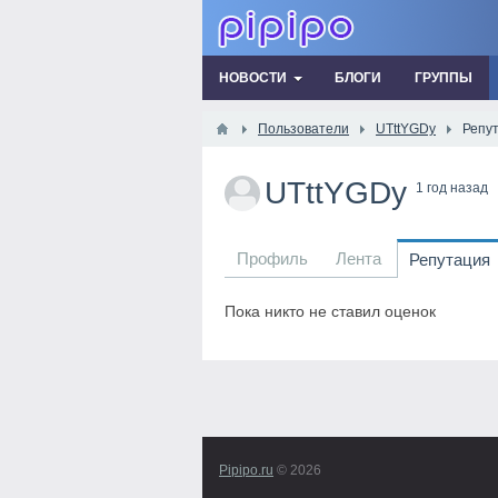
НОВОСТИ
БЛОГИ
ГРУППЫ
Пользователи
UTttYGDy
Репу
UTttYGDy
1 год назад
Профиль
Лента
Репутация
Пока никто не ставил оценок
Pipipo.ru
© 2026