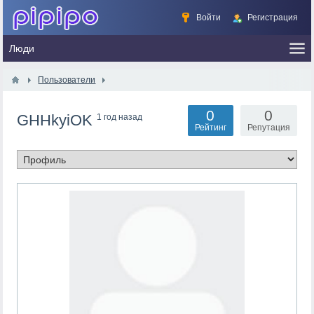
Войти
Регистрация
Пользователи
0
0
GHHkyiOK
1 год назад
Рейтинг
Репутация