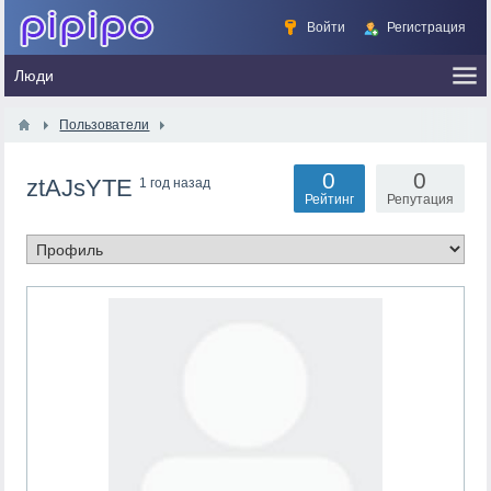
Войти
Регистрация
Пользователи
0
0
ztAJsYTE
1 год назад
Рейтинг
Репутация