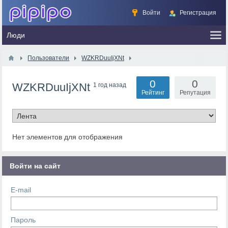
Войти
Регистрация
Пользователи
WZKRDuuIjXNt
0
0
WZKRDuuIjXNt
1 год назад
Рейтинг
Репутация
Нет элементов для отображения
Войти на сайт
E-mail
Пароль