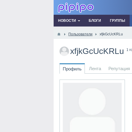
НОВОСТИ
БЛОГИ
ГРУППЫ
Пользователи
xfjkGcUcKRLu
xfjkGcUcKRLu
1 г
Лента
Репутация
Профиль