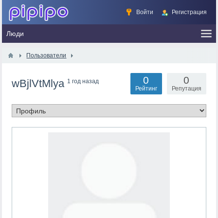
Войти
Регистрация
Пользователи
0
0
wBjlVtMlya
1 год назад
Рейтинг
Репутация