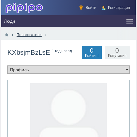
Войти
Регистрация
Пользователи
0
0
KXbsjmBzLsE
1 год назад
Рейтинг
Репутация