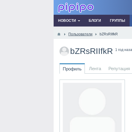
НОВОСТИ
БЛОГИ
ГРУППЫ
Пользователи
bZRsRIIfkR
bZRsRIIfkR
1 год наз
Лента
Репутация
Профиль