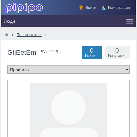
Войти
Регистрация
Пользователи
0
0
GtjEetEm
1 год назад
Рейтинг
Репутация