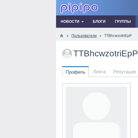
НОВОСТИ
БЛОГИ
ГРУППЫ
Пользователи
TTBhcwzotriEpP
TTBhcwzotriEp
Лента
Репутация
Профиль