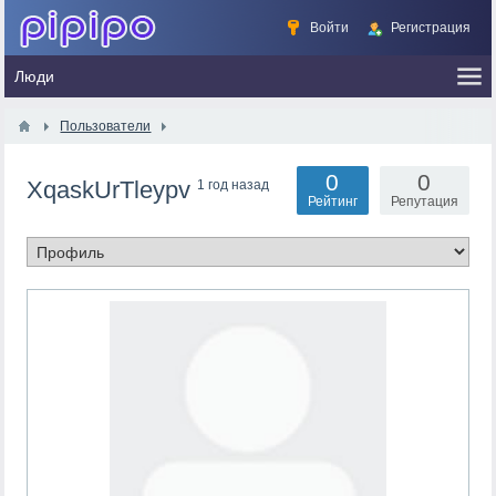
Войти
Регистрация
Пользователи
0
0
XqaskUrTleypv
1 год назад
Рейтинг
Репутация