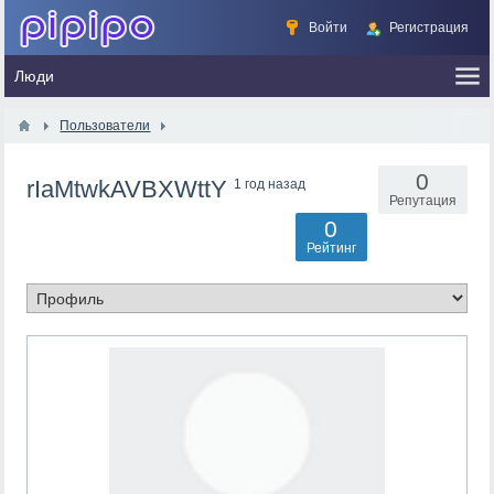
Войти
Регистрация
Пользователи
0
rIaMtwkAVBXWttY
1 год назад
Репутация
0
Рейтинг