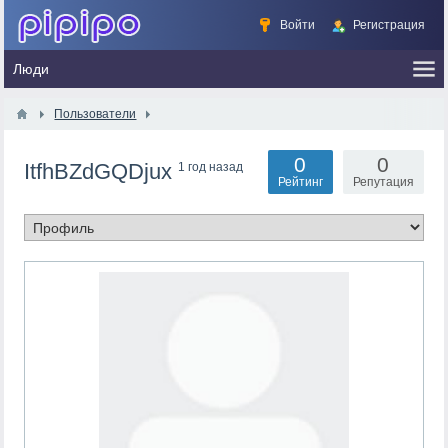
Войти
Регистрация
Пользователи
0
0
ItfhBZdGQDjux
1 год назад
Рейтинг
Репутация