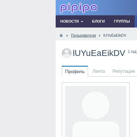
НОВОСТИ
БЛОГИ
ГРУППЫ
Пользователи
lUYuEaEikDV
lUYuEaEikDV
1 год
Лента
Репутация
Профиль