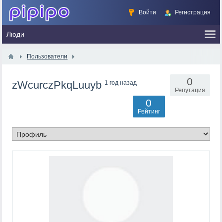
Войти
Регистрация
Пользователи
0
zWcurczPkqLuuyb
1 год назад
Репутация
0
Рейтинг