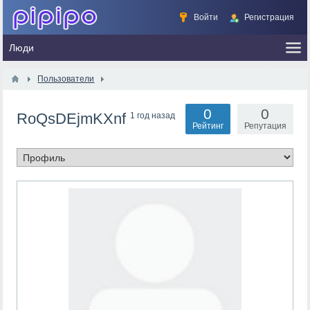
Войти
Регистрация
Пользователи
0
0
RoQsDEjmKXnf
1 год назад
Рейтинг
Репутация