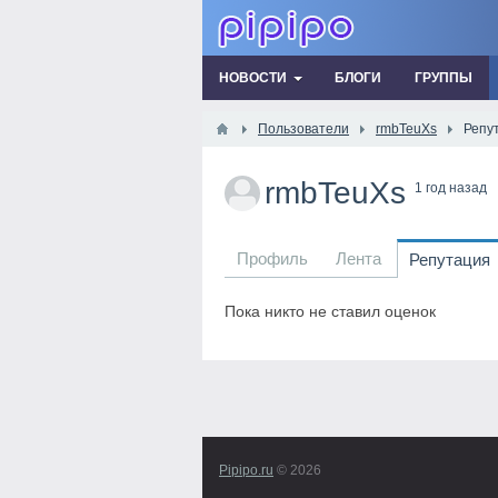
НОВОСТИ
БЛОГИ
ГРУППЫ
Пользователи
rmbTeuXs
Репу
rmbTeuXs
1 год назад
Профиль
Лента
Репутация
Пока никто не ставил оценок
Pipipo.ru
© 2026