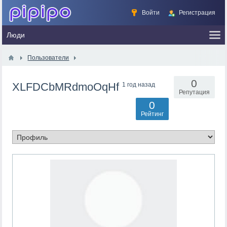
Войти
Регистрация
Пользователи
0
XLFDCbMRdmoOqHf
1 год назад
Репутация
0
Рейтинг