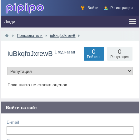
Войти
Регистрация
Пользователи
iuBkqfoJxrewB
0
0
iuBkqfoJxrewB
1 год назад
Рейтинг
Репутация
Пока никто не ставил оценок
Войти на сайт
E-mail