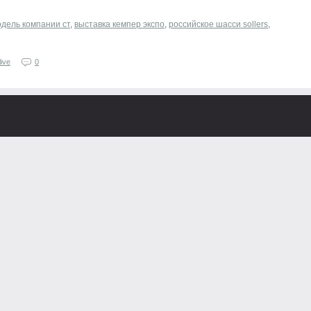
одель компании ст
,
выставка кемпер экспо
,
российское шасси sollers
,
ive
0