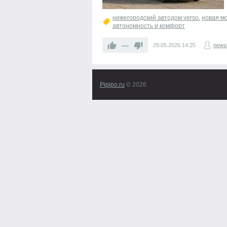
нижегородский автодом verso
,
новая м
автономность и комфорт
—
29.05.2026
14:25
newsl
Pipipo.ru
© 2026