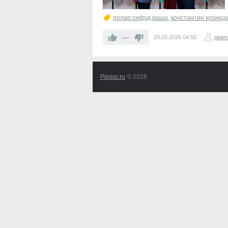
полар сифуд раша
,
константин кузнец
—
29.03.2026
04:50
newsl
Pipipo.ru
© 2026