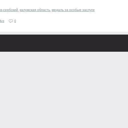
ов-сербский
,
калужская область
,
медаль за особые заслуги
ive
0