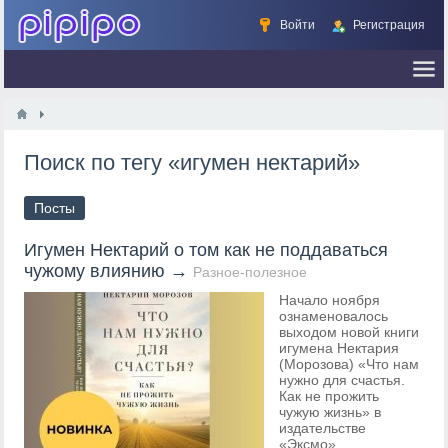
Войти
Регистрация
Поиск по тегу «игумен нектарий»
Посты
Игумен Нектарий о том как не поддаваться
чужому влиянию
→
Разное-полезное
Начало ноября
ознаменовалось
выходом новой книги
игумена Нектария
(Морозова) «Что нам
нужно для счастья.
Как не прожить
чужую жизнь» в
издательстве
«Эксмо».