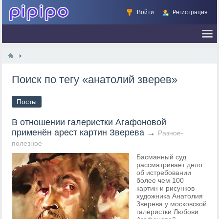
Войти
Регистрация
Поиск по тегу «анатолий зверев»
Посты
В отношении галеристки Агафоновой
применён арест картин Зверева
→
Разное-
полезное
Басманный суд
рассматривает дело
об истребовании
более чем 100
картин и рисунков
художника Анатолия
Зверева у московской
галеристки Любови