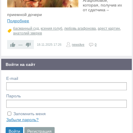
Агафоновой,
которая, получив их
от сдатчика –
приемной дочери
Подробнее
басманный суд
,
ксения голуб
,
любовь агафонова
,
арест картин
,
анатолий зверев
—
18.11.2025
17:26
newslive
0
Войти на сайт
E-mail
Пароль
Запомнить меня
Забыли пароль?