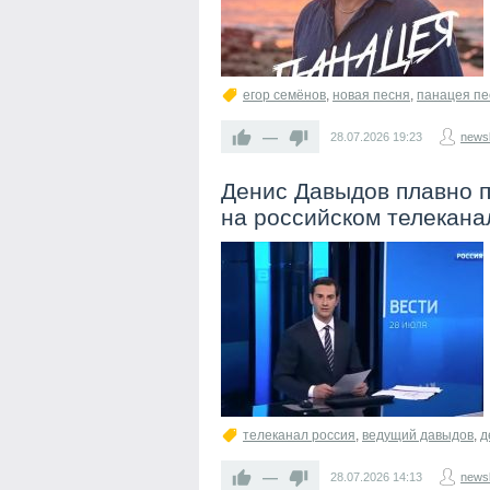
егор семёнов
,
новая песня
,
панацея пе
—
28.07.2026
19:23
newsl
Денис Давыдов плавно п
на российском телекана
телеканал россия
,
ведущий давыдов
,
д
—
28.07.2026
14:13
newsl