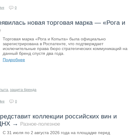
ive
0
оявилась новая торговая марка — «Рога и
е
Торговая марка «Рога и Копыта» была официально
зарегистрирована в Роспатенте, что подтверждает
исключительные права бюро стратегических коммуникаций на
данный бренд спустя два года.
Подробнее
опыта
,
защита бренда
ive
0
едставит коллекции российских вин и
ВДНХ
→
Разное-полезное
С 31 июля по 2 августа 2026 года на площадке перед