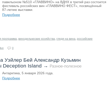
павильоном №510 «ГЛАВВИНО» на ВДНХ в третий раз состоится
фестиваль российских вин «ГЛАВВИНО ФЕСТ», посвящённый
87-летию выставки.
Подробнее
я программа
,
винодельческие хозяйства
,
глядя на вина
,
российские
ive
0
на Уэйлер Бей Александр Кузьмин
 Deception Island
→
Разное-полезное
Антарктика, 5 января 2026 года.
Подробнее