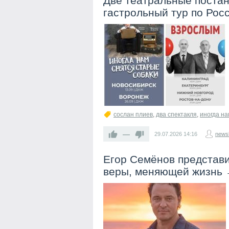
Две театральные постан
гастрольный тур по Рос
сослан плиев
,
два спектакля
,
иногда на
—
29.07.2026
14:16
newsl
Егор Семёнов представ
веры, меняющей жизнь