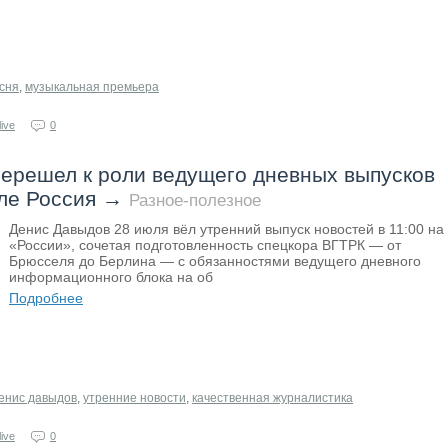
сня
,
музыкальная премьера
ive
0
ерешел к роли ведущего дневных выпусков
ле Россия
→
Разное-полезное
Денис Давыдов 28 июля вёл утренний выпуск новостей в 11:00 на
«России», сочетая подготовленность спецкора ВГТРК — от
Брюсселя до Берлина — с обязанностями ведущего дневного
информационного блока на об
Подробнее
енис давыдов
,
утренние новости
,
качественная журналистика
ive
0