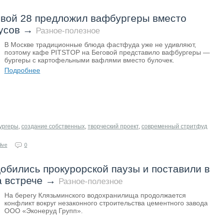
овой 28 предложил вафбургеры вместо
усов
→
Разное-полезное
В Москве традиционные блюда фастфуда уже не удивляют,
поэтому кафе PITSTOP на Беговой представило вафбургеры —
бургеры с картофельными вафлями вместо булочек.
Подробнее
ургеры
,
создание собственных
,
творческий проект
,
современный стритфуд
ive
0
обились прокурорской паузы и поставили в
а встрече
→
Разное-полезное
На берегу Клязьминского водохранилища продолжается
конфликт вокруг незаконного строительства цементного завода
ООО «Эконеруд Групп».