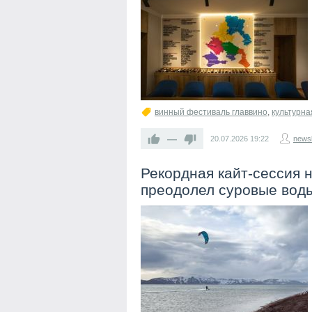
винный фестиваль главвино
,
культурна
—
20.07.2026
19:22
newsl
Рекордная кайт‑сессия 
преодолел суровые воды