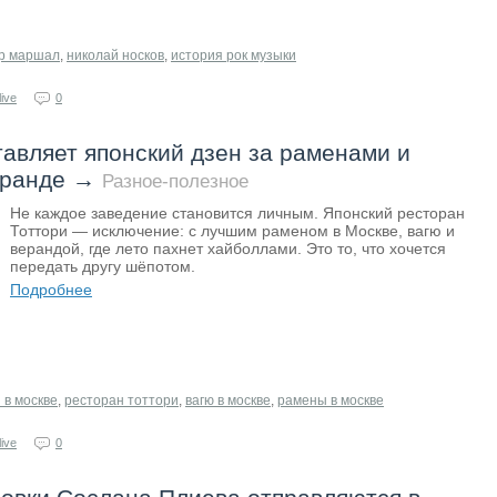
р маршал
,
николай носков
,
история рок музыки
ive
0
тавляет японский дзен за раменами и
еранде
→
Разное-полезное
Не каждое заведение становится личным. Японский ресторан
Тоттори — исключение: с лучшим раменом в Москве, вагю и
верандой, где лето пахнет хайболлами. Это то, что хочется
передать другу шёпотом.
Подробнее
 в москве
,
ресторан тоттори
,
вагю в москве
,
рамены в москве
ive
0