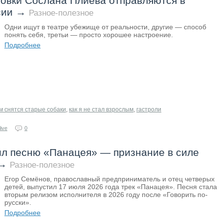
овки Сослана Плиева отправляются в
сии
→
Разное-полезное
Одни ищут в театре убежище от реальности, другие — способ
понять себя, третьи — просто хорошее настроение.
Подробнее
м снятся старые собаки
,
как я не стал взрослым
,
гастроли
ive
0
ил песню «Панацея» — признание в силе
→
Разное-полезное
Егор Семёнов, православный предприниматель и отец четверых
детей, выпустил 17 июля 2026 года трек «Панацея». Песня стала
вторым релизом исполнителя в 2026 году после «Говорить по-
русски».
Подробнее