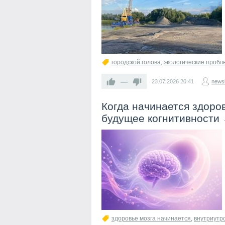
городской голова
,
экологические проб
—
23.07.2026
20:41
newsl
Когда начинается здоров
будущее когнитивности
здоровье мозга начинается
,
внутриутр