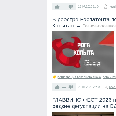
—
22.07.2026
11:54
newsl
В реестре Роспатента п
Копыта»
→
Разное-полезно
регистрация товарного знака
,
рога и к
—
20.07.2026
23:08
newsl
ГЛАВВИНО ФЕСТ 2026 пр
редкие дегустации на 