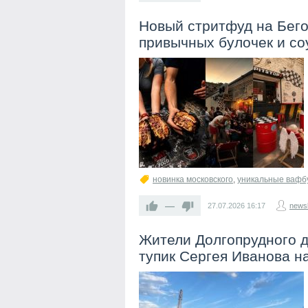
Новый стритфуд на Бег
привычных булочек и со
новинка московского
,
уникальные вафб
—
27.07.2026
16:17
newsl
Жители Долгопрудного д
тупик Сергея Иванова н