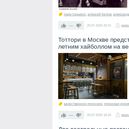
парк горького
,
алексей белов
,
александ
—
29.07.2026
20:31
newsl
Тоттори в Москве предс
летним хайболлом на в
качественное японское
,
японская кухня
—
29.07.2026
16:24
newsl