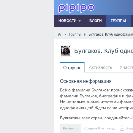
НОВОСТИ
БЛОГИ
ГРУППЫ
Группы
Булгаков. Клуб однофами
Булгаков. Клуб од
Активность
Участ
О группе
Основная информация
Всё о фамилии Булгаков: происхожде
фамилии Булгаков, биография и фак
Но не только знаменитостями фамили
однофамильцев! Ждем ваши истории 
Булгаковы всех стран, соединяйтесь!
Рейтинг:
0
Создана 6 лет назад
Вла