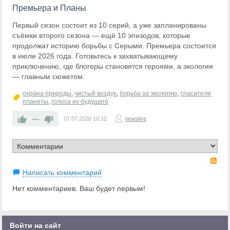
Премьера и Планы
Первый сезон состоит из 10 серий, а уже запланированы
съёмки второго сезона — ещё 10 эпизодов, которые
продолжат историю борьбы с Серыми. Премьера состоится
в июле 2026 года. Готовьтесь к захватывающему
приключению, где блогеры становятся героями, а экология
— главным сюжетом.
охрана природы
,
чистый воздух
,
борьба за экологию
,
спасатели
планеты
,
голоса из будущего
—
07.07.2026
10:12
newslive
RS
Написать комментарий
Нет комментариев. Ваш будет первым!
Войти на сайт