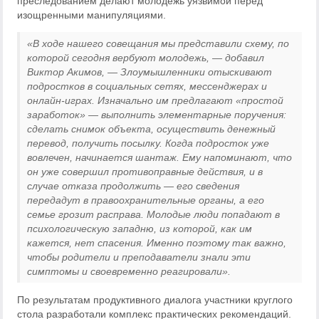
преследованием делают молодежь уязвимой перед
изощренными манипуляциями.
«В ходе нашего совещания мы представили схему, по
которой сегодня вербуют молодежь, — добавил
Виктор Акимов, —
Злоумышленники отыскивают
подростков в социальных сетях, мессенджерах и
онлайн-играх. Изначально им предлагают «простой
заработок» — выполнить элементарные поручения:
сделать снимок объекта, осуществить денежный
перевод, получить посылку. Когда подросток уже
вовлечен, начинается шантаж. Ему напоминают, что
он уже совершил противоправные действия, и в
случае отказа продолжить — его сведения
передадут в правоохранительные органы, а его
семье грозит расправа. Молодые люди попадают в
психологическую западню, из которой, как им
кажется, нет спасения. Именно поэтому так важно,
чтобы родители и преподаватели знали эти
симптомы и своевременно реагировали».
По результатам продуктивного диалога участники круглого
стола разработали комплекс практических рекомендаций.