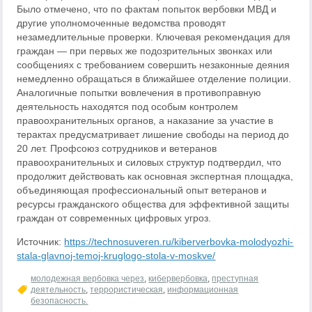
Было отмечено, что по фактам попыток вербовки МВД и
другие уполномоченные ведомства проводят
незамедлительные проверки. Ключевая рекомендация для
граждан — при первых же подозрительных звонках или
сообщениях с требованием совершить незаконные деяния
немедленно обращаться в ближайшее отделение полиции.
Аналогичные попытки вовлечения в противоправную
деятельность находятся под особым контролем
правоохранительных органов, а наказание за участие в
терактах предусматривает лишение свободы на период до
20 лет. Профсоюз сотрудников и ветеранов
правоохранительных и силовых структур подтвердил, что
продолжит действовать как основная экспертная площадка,
объединяющая профессиональный опыт ветеранов и
ресурсы гражданского общества для эффективной защиты
граждан от современных цифровых угроз.
Источник:
https://technosuveren.ru/kiberverbovka-molodyozhi-
stala-glavnoj-temoj-kruglogo-stola-v-moskve/
молодежная вербовка через
,
кибервербовка
,
преступная
деятельность
,
террористическая
,
информационная
безопасность.