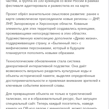
частям, а группа из 100 кузнецов со всей России в рамках
фестиваля адаптировала и разместила их на карте.
Проект обрёл значительное смысловое развитие: ранее к
карте символически присоединили новые регионы — ДНР,
ЛНР, Запорожскую и Херсонскую области. Кованые
элементы для этих территорий создавались кузнецами,
проживающими непосредственно в этих областях.
Художественную композицию дополнили «Древо жизни»,
поддерживающее страну, и «Былинный лес» с
мифическими персонажами, который в будущем
планируется пополнять новыми образами.
Технологическим обновлением стала система
декоративной интерактивной подсветки. Она даёт
возможность визуально разделить культурные коды и
объекты исторической памяти, выделяя определённые
достопримечательности и привлекая внимание зрителей к
ключевым событиям военной славы.
Для превращения объекта не только в туристический
талисман, но и в образовательный ресурс, был запущен
специальный сайт. Теперь каждый посетитель, наведя
камеру на QR-код рядом с миниатюрой, может получить