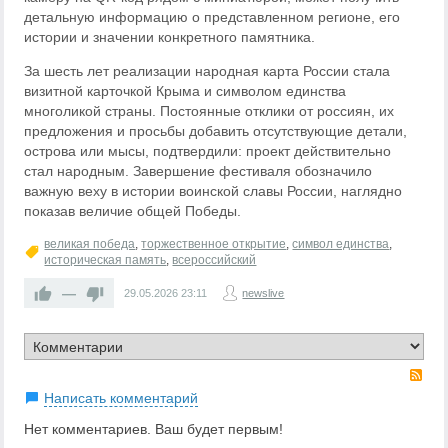
детальную информацию о представленном регионе, его
истории и значении конкретного памятника.
За шесть лет реализации народная карта России стала
визитной карточкой Крыма и символом единства
многоликой страны. Постоянные отклики от россиян, их
предложения и просьбы добавить отсутствующие детали,
острова или мысы, подтвердили: проект действительно
стал народным. Завершение фестиваля обозначило
важную веху в истории воинской славы России, наглядно
показав величие общей Победы.
великая победа
,
торжественное открытие
,
символ единства
,
историческая память
,
всероссийский
—
29.05.2026
23:11
newslive
RS
Написать комментарий
Нет комментариев. Ваш будет первым!