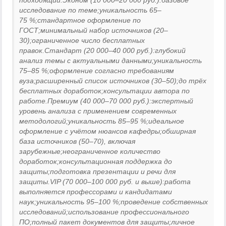
исследование по теме;уникальность 65–
75 %;стандартное оформление по
ГОСТ;минимальный набор источников (20–
30);ограниченное число бесплатных
правок.Стандарт (20 000–40 000 руб.):глубокий
анализ темы с актуальными данными;уникальность
75–85 %;оформление согласно требованиям
вуза;расширенный список источников (30–50);до трёх
бесплатных доработок;консультации автора по
работе.Премиум (40 000–70 000 руб.):экспертный
уровень анализа с применением современных
методологий;уникальность 85–95 %;идеальное
оформление с учётом нюансов кафедры;обширная
база источников (50–70), включая
зарубежные;неограниченное количество
доработок;консультационная поддержка до
защиты;подготовка презентации и речи для
защиты.VIP (70 000–100 000 руб. и выше):работа
выполняется профессорами и кандидатами
наук;уникальность 95–100 %;проведение собственных
исследований;использование профессионального
ПО;полный пакет документов для защиты;личное