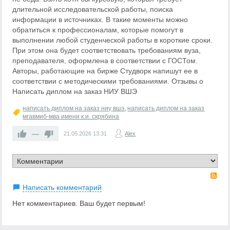
длительной исследовательской работы, поиска
информации в источниках. В такие моменты можно
обратиться к профессионалам, которые помогут в
выполнении любой студенческой работы в короткие сроки.
При этом она будет соответствовать требованиям вуза,
преподавателя, оформлена в соответствии с ГОСТом.
Авторы, работающие на бирже Студворк напишут ее в
соответствии с методическими требованиями. Отзывы о
Написать диплом на заказ НИУ ВШЭ
написать диплом на заказ ниу вшэ
,
написать диплом на заказ
мгавмиб-мва имени к.и. скрябина
—
21.05.2026
13:31
Alex
RS
Написать комментарий
Нет комментариев. Ваш будет первым!