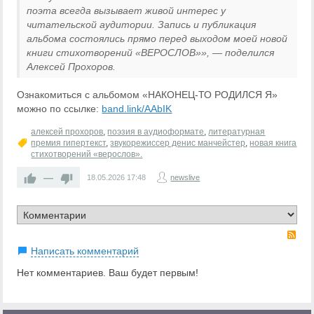
поэта всегда вызывает живой интерес у
читательской аудитории. Запись и публикация
альбома состоялись прямо перед выходом моей новой
книги стихотворений «ВЕРОСЛОВ»», — поделился
Алексей Прохоров.
Ознакомиться с альбомом «НАКОНЕЦ-ТО РОДИЛСЯ Я»
можно по ссылке:
band.link/AAbIK
алексей прохоров
,
поэзия в аудиоформате
,
литературная
премия гипертекст
,
звукорежиссер денис манчейстер
,
новая книга
стихотворений «верослов».
—
18.05.2026
17:48
newslive
RS
Написать комментарий
Нет комментариев. Ваш будет первым!