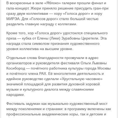
В воскресенье в зале «Яблоко» галереи прошли финал и
гала‑концерт. Жюри приняло решение присудить гран‑при
сразу двум коллективам — хору «Голоса дорог» и хору
МИРЭА. Для «Голосов дорог» стало большой честью
разделить главную награду с коллегами.
Кроме того, хор «Голоса дорог» удостоился специального
приза — кубка от Елены (Лики) Зурабовны Церетели. Эта
награда стала символом признания художественного
уровня коллектива на высшем уровне.
Отдельные слова благодарности прозвучали в адрес
организаторов и руководителя фестиваля Ольги Львовны
Косибород — почётного работника культуры города Москвы
и почётного члена РАХ. Её многолетняя деятельность и
идейное руководство сделали «Хрустальную часовню»
значимой площадкой для развития духовной хоровой
музыки и культурного диалога между славянскими
народами.
Фестиваль задуман как музыкально‑художественный мост
между поколениями и странами: в программу включены как
профессиональные академические хоры, так и детские и