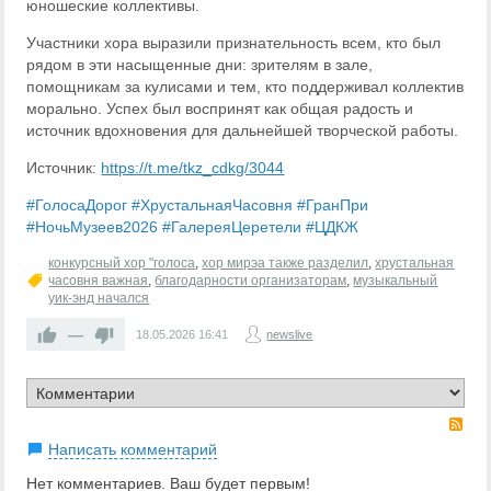
юношеские коллективы.
Участники хора выразили признательность всем, кто был
рядом в эти насыщенные дни: зрителям в зале,
помощникам за кулисами и тем, кто поддерживал коллектив
морально. Успех был воспринят как общая радость и
источник вдохновения для дальнейшей творческой работы.
Источник:
https://t.me/tkz_cdkg/3044
#ГолосаДорог
#ХрустальнаяЧасовня
#ГранПри
#НочьМузеев2026
#ГалереяЦеретели
#ЦДКЖ
конкурсный хор "голоса
,
хор мирэа также разделил
,
хрустальная
часовня важная
,
благодарности организаторам
,
музыкальный
уик-энд начался
—
18.05.2026
16:41
newslive
RS
Написать комментарий
Нет комментариев. Ваш будет первым!