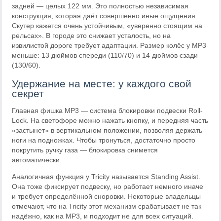
задней — целых 122 мм. Это полностью независимая
конструкция, которая даёт совершенно иные ощущения.
Скутер кажется очень устойчивым, «уверенно стоящим на
рельсах». В городе это снижает усталость, но на
извилистой дороге требует адаптации. Размер колёс у MP3
меньше: 13 дюймов спереди (110/70) и 14 дюймов сзади
(130/60).
Удержание на месте: у каждого свой
секрет
Главная фишка MP3 — система блокировки подвески Roll-
Lock. На светофоре можно нажать кнопку, и передняя часть
«застынет» в вертикальном положении, позволяя держать
ноги на подножках. Чтобы тронуться, достаточно просто
покрутить ручку газа — блокировка снимется
автоматически.
Аналогичная функция у Tricity называется Standing Assist.
Она тоже фиксирует подвеску, но работает немного иначе
и требует определённой сноровки. Некоторые владельцы
отмечают, что на Tricity этот механизм срабатывает не так
надёжно, как на MP3, и подходит не для всех ситуаций.