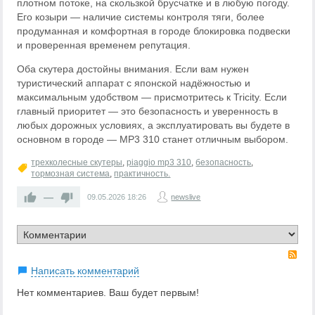
плотном потоке, на скользкой брусчатке и в любую погоду.
Его козыри — наличие системы контроля тяги, более
продуманная и комфортная в городе блокировка подвески
и проверенная временем репутация.
Оба скутера достойны внимания. Если вам нужен
туристический аппарат с японской надёжностью и
максимальным удобством — присмотритесь к Tricity. Если
главный приоритет — это безопасность и уверенность в
любых дорожных условиях, а эксплуатировать вы будете в
основном в городе — MP3 310 станет отличным выбором.
трехколесные скутеры
,
piaggio mp3 310
,
безопасность
,
тормозная система
,
практичность.
—
09.05.2026
18:26
newslive
RS
Написать комментарий
Нет комментариев. Ваш будет первым!