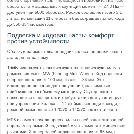
более спортивный лад. Пик мощности приходится на 7500
оборотов, а максимальный крутящий момент — 27.3 Нм —
доступен при 6000 оборотах. Расход составляет всего 3.1
литра, но меньший 11-литровый бак сокращает запас хода
до 350-354 километров.
Подвеска и ходовая часть: комфорт
против устойчивости
Оба скутера имеют два передних колеса, но реализована
эта идея по-разному.
Tricity использует классическую телескопическую вилку в
рамках системы LMW (Leaning Multi Wheel). Ход подвески
спереди составляет 100 мм, сзади — 84 мм. Это
инженерное решение даёт ощущение, максимально
приближенное к обычному мотоциклу. Скутер охотно
наклоняется в поворотах и требует активного участия рук
при управлении. Колёса — 14 дюймов спереди и сзади, с
резиной размерностью 120/70 и 140/70 соответственно.
MP3 с самого начала прославился своей запатентованной
параллелограммной подвеской с четырьмя алюминиевыми
рычагами. Ход передней подвески составляет 95 мм, а